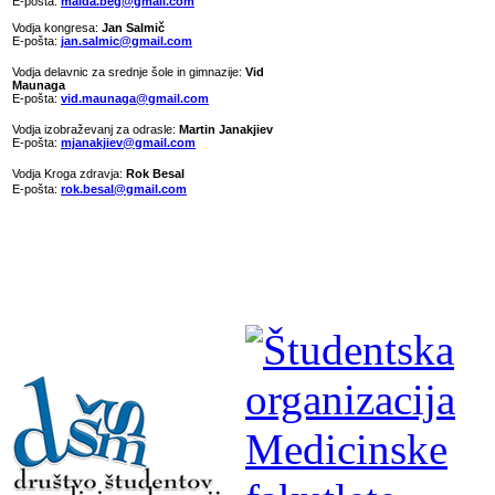
E-pošta:
maida.beg@gmail.com
Vodja kongresa:
Jan Salmič
E-pošta:
jan.salmic@gmail.com
Vodja delavnic za srednje šole in gimnazije:
Vid
Maunaga
E-pošta:
vid.maunaga@gmail.com
Vodja izobraževanj za odrasle:
Martin Janakjiev
E-pošta:
mjanakjiev@gmail.com
Vodja Kroga zdravja:
Rok Besal
E-pošta:
rok.besal@gmail.com