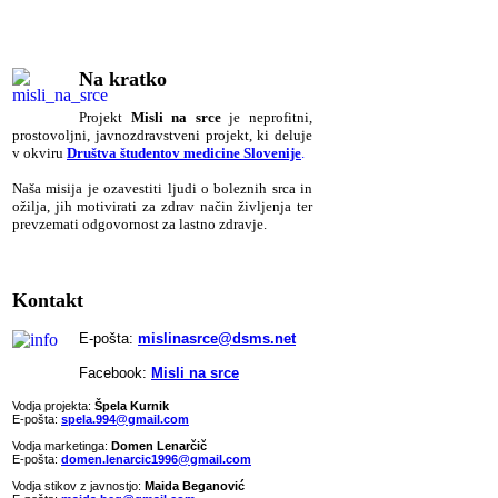
Na kratko
Pr
ojekt
Misli na srce
je neprofitni,
prostovoljni, javnozdravstveni projekt, ki deluje
v okviru
Društva študentov medicine Slovenije
.
Naša misija je ozavestiti ljudi o boleznih srca in
ožilja, jih motivirati za zdrav način življenja ter
prevzemati odgovornost za lastno zdravje.
Kontakt
E-pošta:
mislinasrce@dsms.net
Facebook:
Misli na srce
Vodja projekta:
Špela Kurnik
E-pošta:
spela.994@gmail.com
Vodja marketinga:
Domen Lenarčič
E-pošta:
domen.lenarcic1996@gmail.com
Vodja stikov z javnostjo:
Maida Beganović