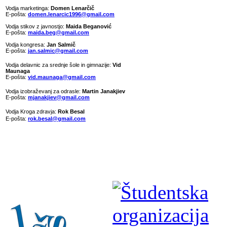
Vodja marketinga:
Domen Lenarčič
E-pošta:
domen.lenarcic1996@gmail.com
Vodja stikov z javnostjo:
Maida Beganović
E-pošta:
maida.beg@gmail.com
Vodja kongresa:
Jan Salmič
E-pošta:
jan.salmic@gmail.com
Vodja delavnic za srednje šole in gimnazije:
Vid
Maunaga
E-pošta:
vid.maunaga@gmail.com
Vodja izobraževanj za odrasle:
Martin Janakjiev
E-pošta:
mjanakjiev@gmail.com
Vodja Kroga zdravja:
Rok Besal
E-pošta:
rok.besal@gmail.com