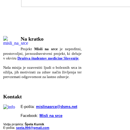
Na kratko
Pr
ojekt
Misli na srce
je neprofitni,
prostovoljni, javnozdravstveni projekt, ki deluje
v okviru
Društva študentov medicine Slovenije
.
Naša misija je ozavestiti ljudi o boleznih srca in
ožilja, jih motivirati za zdrav način življenja ter
prevzemati odgovornost za lastno zdravje.
Kontakt
E-pošta:
mislinasrce@dsms.net
Facebook:
Misli na srce
Vodja projekta:
Špela Kurnik
E-pošta:
spela.994@gmail.com